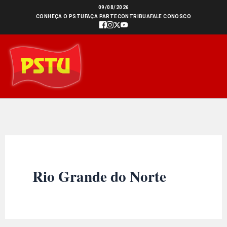
Ir
09/08/2026
CONHEÇA O PSTU
FAÇA PARTE
CONTRIBUA
FALE CONOSCO
para
o
conteúdo
Rio Grande do Norte