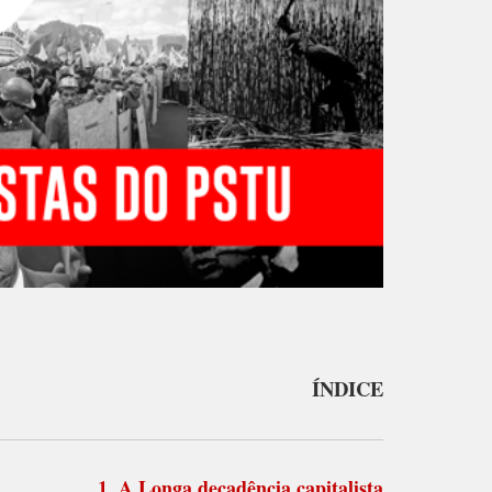
ÍNDICE
1. A Longa decadência capitalista