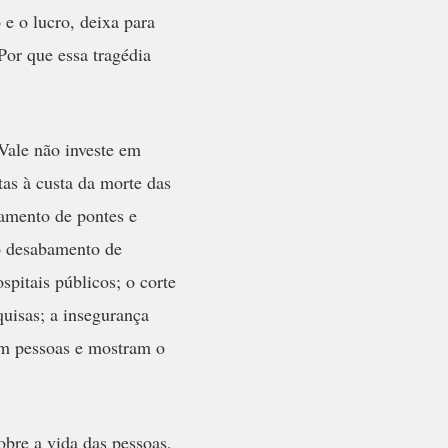
 e o lucro, deixa para
Por que essa tragédia
Vale não investe em
tas à custa da morte das
amento de pontes e
 o desabamento de
ospitais públicos; o corte
quisas; a insegurança
am pessoas e mostram o
obre a vida das pessoas,