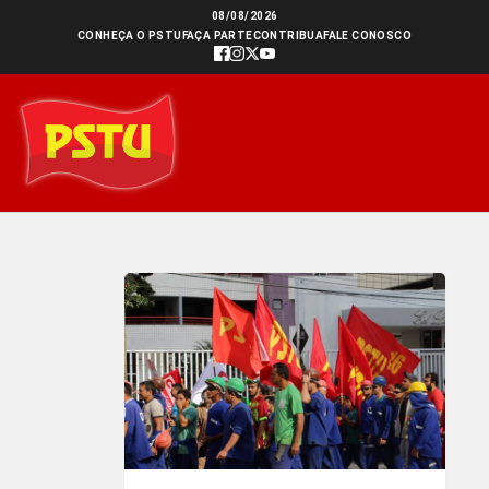
Ir
08/08/2026
CONHEÇA O PSTU
FAÇA PARTE
CONTRIBUA
FALE CONOSCO
para
o
conteúdo