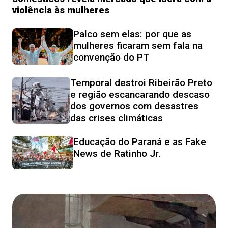
violência às mulheres
Palco sem elas: por que as
mulheres ficaram sem fala na
convenção do PT
Temporal destroi Ribeirão Preto
e região escancarando descaso
dos governos com desastres
das crises climáticas
Educação do Paraná e as Fake
News de Ratinho Jr.