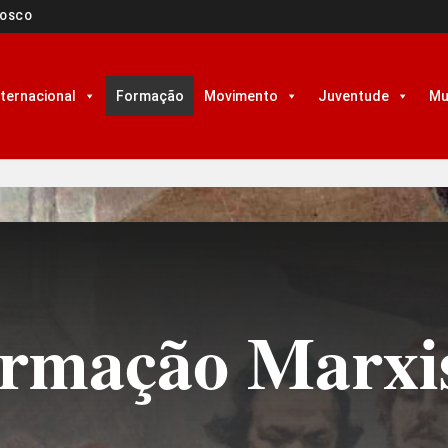
NOSCO
nternacional
Formação
Movimento
Juventude
Mu
rmação Marxi