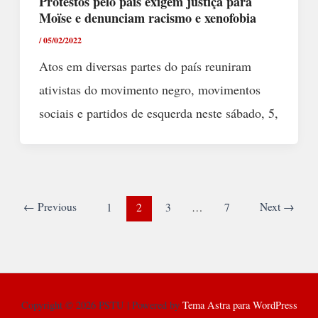
Protestos pelo país exigem justiça para
Moïse e denunciam racismo e xenofobia
/
05/02/2022
Atos em diversas partes do país reuniram
ativistas do movimento negro, movimentos
sociais e partidos de esquerda neste sábado, 5,
←
Previous
Next
→
1
2
3
…
7
Copyright © 2026 PSTU | Powered by
Tema Astra para WordPress