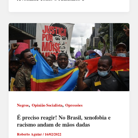
,
,
Negros
Opinião Socialista
Opressões
É preciso reagir! No Brasil, xenofobia e
racismo andam de mãos dadas
Roberto Aguiar
/
16/02/2022