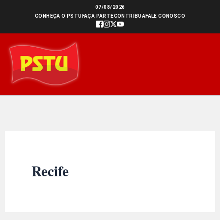
Ir
07/08/2026
CONHEÇA O PSTU
FAÇA PARTE
CONTRIBUA
FALE CONOSCO
para
o
conteúdo
Recife