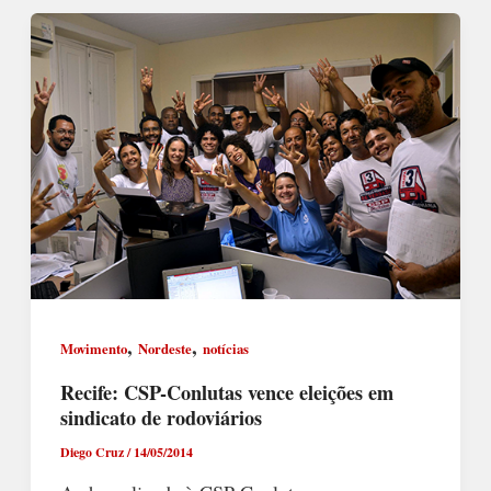
,
,
Movimento
Nordeste
notícias
Recife: CSP-Conlutas vence eleições em
sindicato de rodoviários
Diego Cruz
/
14/05/2014