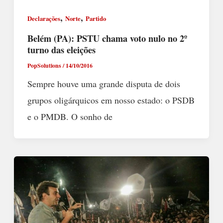
,
,
Declarações
Norte
Partido
Belém (PA): PSTU chama voto nulo no 2º
turno das eleições
PopSolutions
/
14/10/2016
Sempre houve uma grande disputa de dois
grupos oligárquicos em nosso estado: o PSDB
e o PMDB. O sonho de