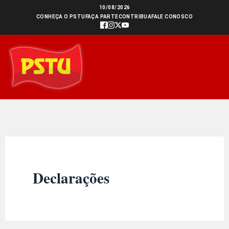
Ir
10/08/2026
CONHEÇA O PSTU
FAÇA PARTE
CONTRIBUA
FALE CONOSCO
para
o
conteúdo
Declarações