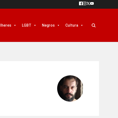
lheres
LGBT
Negros
Cultura