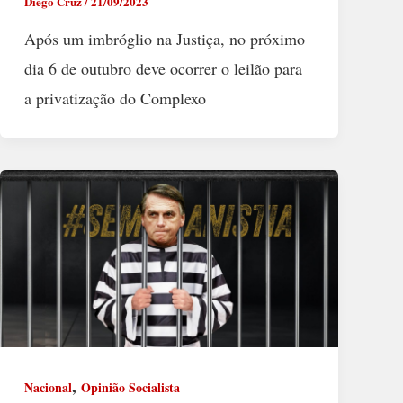
Diego Cruz
/
21/09/2023
Após um imbróglio na Justiça, no próximo
dia 6 de outubro deve ocorrer o leilão para
a privatização do Complexo
,
Nacional
Opinião Socialista