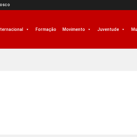
NOSCO
nternacional
Formação
Movimento
Juventude
Mu