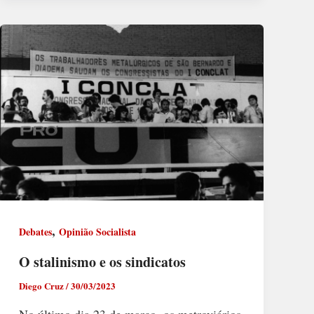
,
Debates
Opinião Socialista
O stalinismo e os sindicatos
Diego Cruz
/
30/03/2023