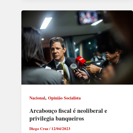
,
Nacional
Opinião Socialista
Arcabouço fiscal é neoliberal e
privilegia banqueiros
Diego Cruz
/
12/04/2023