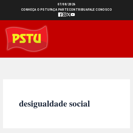
Ir
07/08/2026
CONHEÇA O PSTU
FAÇA PARTE
CONTRIBUA
FALE CONOSCO
para
o
conteúdo
desigualdade social