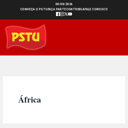
Ir
08/08/2026
CONHEÇA O PSTU
FAÇA PARTE
CONTRIBUA
FALE CONOSCO
para
o
conteúdo
África