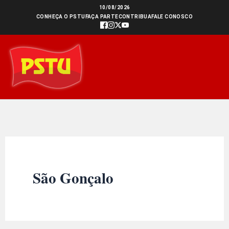
Ir
10/08/2026
CONHEÇA O PSTU
FAÇA PARTE
CONTRIBUA
FALE CONOSCO
para
o
conteúdo
São Gonçalo