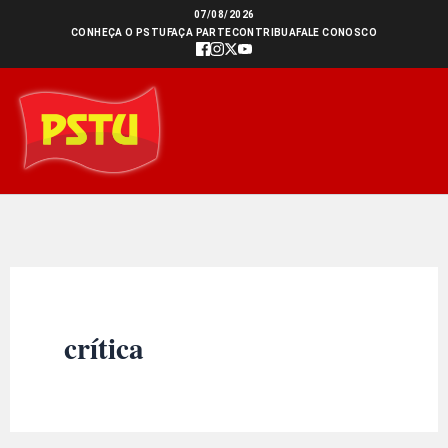
Ir
07/08/2026
CONHEÇA O PSTU
FAÇA PARTE
CONTRIBUA
FALE CONOSCO
para
o
conteúdo
crítica