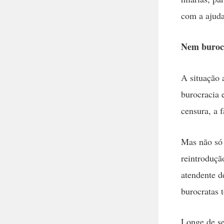
com a ajuda
Nem burocr
A situação 
burocracia e
censura, a f
Mas não só 
reintroduçã
atendente d
burocratas t
Longe de se