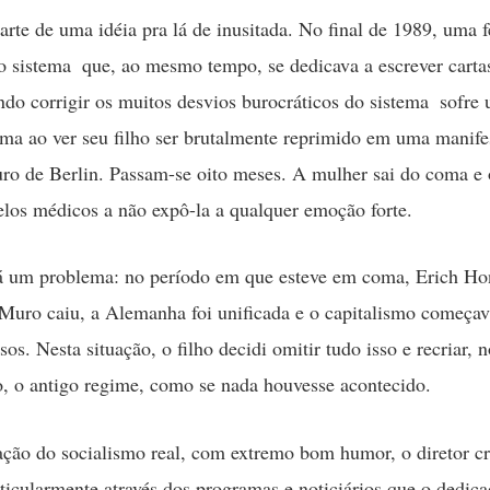
parte de uma idéia pra lá de inusitada. No final de 1989, uma 
o sistema  que, ao mesmo tempo, se dedicava a escrever carta
ndo corrigir os muitos desvios burocráticos do sistema  sofre
ma ao ver seu filho ser brutalmente reprimido em uma manife
ro de Berlin. Passam-se oito meses. A mulher sai do coma e o
elos médicos a não expô-la a qualquer emoção forte.
á um problema: no período em que esteve em coma, Erich Hon
 Muro caiu, a Alemanha foi unificada e o capitalismo começav
sos. Nesta situação, o filho decidi omitir tudo isso e recriar, 
, o antigo regime, como se nada houvesse acontecido.
ação do socialismo real, com extremo bom humor, o diretor cr
rticularmente através dos programas e noticiários que o dedica