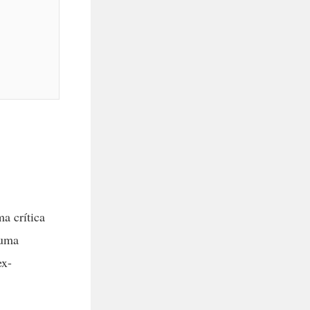
a crítica
 uma
ex-