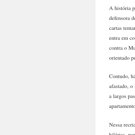
A história 
defensora d
cartas tenta
entra em co
contra o Mu
orientado p
Contudo, h
afastado, o
a largos pas
apartamento
Nessa recri
hilárias, pa