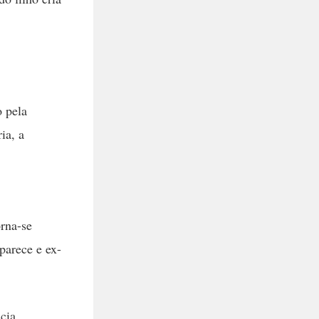
 pela
ia, a
orna-se
parece e ex-
cia