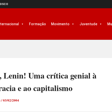
NOSCO
nternacional
Formação
Movimento
Juventude
Mu
 Lenin! Uma crítica genial à
acia e ao capitalismo
z
/
03/02/2004