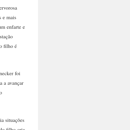
fervorosa
s e mais
 um enfarte e
stação
 filho é
ecker foi
a a avançar
no
ia situações
do filho cria