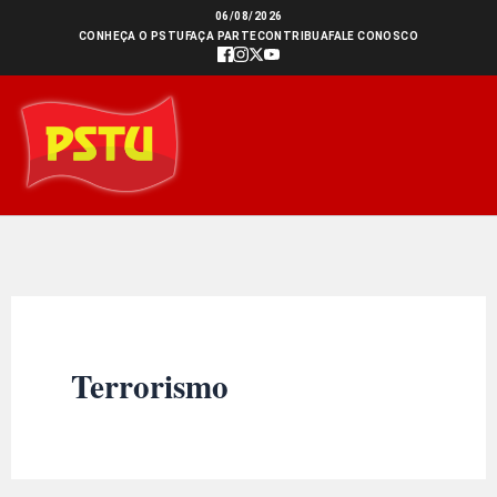
Ir
06/08/2026
CONHEÇA O PSTU
FAÇA PARTE
CONTRIBUA
FALE CONOSCO
para
o
conteúdo
Terrorismo