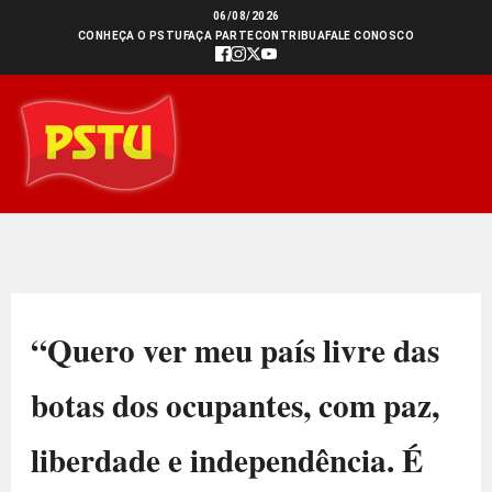
Ir
06/08/2026
CONHEÇA O PSTU
FAÇA PARTE
CONTRIBUA
FALE CONOSCO
para
o
conteúdo
“Quero ver meu país livre das
botas dos ocupantes, com paz,
liberdade e independência. É