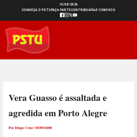
Ir
10/08/2026
CONHEÇA O PSTU
FAÇA PARTE
CONTRIBUA
FALE CONOSCO
para
o
conteúdo
Vera Guasso é assaltada e
agredida em Porto Alegre
Por
Diego Cruz
/
05/09/2008