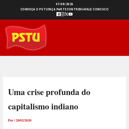
Ir
07/08/2026
CONHEÇA O PSTU
FAÇA PARTE
CONTRIBUA
FALE CONOSCO
para
o
conteúdo
Uma crise profunda do
capitalismo indiano
Por
/
28/02/2020