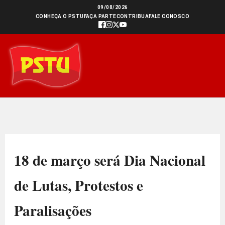
Ir
09/08/2026
CONHEÇA O PSTU
FAÇA PARTE
CONTRIBUA
FALE CONOSCO
para
o
conteúdo
18 de março será Dia Nacional
de Lutas, Protestos e
Paralisações