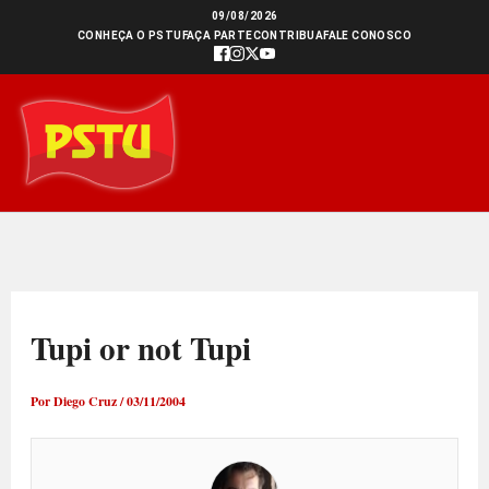
Ir
09/08/2026
CONHEÇA O PSTU
FAÇA PARTE
CONTRIBUA
FALE CONOSCO
para
o
conteúdo
Tupi or not Tupi
Por
Diego Cruz
/
03/11/2004