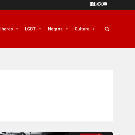
lheres
LGBT
Negros
Cultura