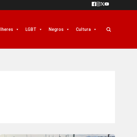
lheres
LGBT
Negros
Cultura