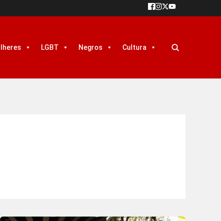
lheres
LGBT
Negros
Cultura