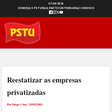
Ir
07/08/2026
CONHEÇA O PSTU
FAÇA PARTE
CONTRIBUA
FALE CONOSCO
para
o
conteúdo
Reestatizar as empresas
privatizadas
Por
Diego Cruz
/
29/05/2002