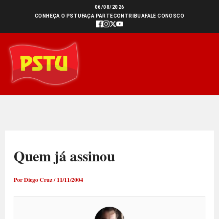
Ir
06/08/2026
CONHEÇA O PSTU
FAÇA PARTE
CONTRIBUA
FALE CONOSCO
para
o
conteúdo
Quem já assinou
Por
Diego Cruz
/
11/11/2004