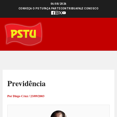
Ir
06/08/2026
CONHEÇA O PSTU
FAÇA PARTE
CONTRIBUA
FALE CONOSCO
para
o
conteúdo
Previdência
Por
Diego Cruz
/
23/09/2003