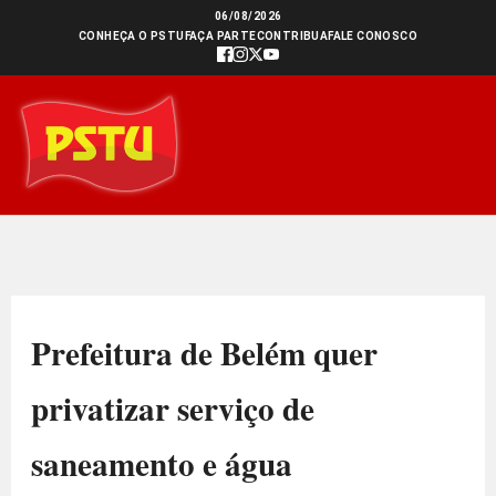
Ir
06/08/2026
CONHEÇA O PSTU
FAÇA PARTE
CONTRIBUA
FALE CONOSCO
para
o
conteúdo
Prefeitura de Belém quer
privatizar serviço de
saneamento e água