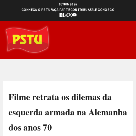
Ir
07/08/2026
CONHEÇA O PSTU
FAÇA PARTE
CONTRIBUA
FALE CONOSCO
para
o
conteúdo
Filme retrata os dilemas da
esquerda armada na Alemanha
dos anos 70