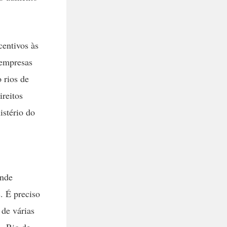
centivos às
 empresas
 rios de
ireitos
istério do
ande
. É preciso
 de várias
, Rio de