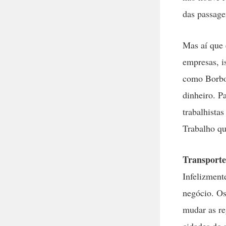
das passage
Mas aí que 
empresas, i
como Borbor
dinheiro. P
trabalhista
Trabalho qu
Transporte
Infelizment
negócio. Os
mudar as re
cidades do 