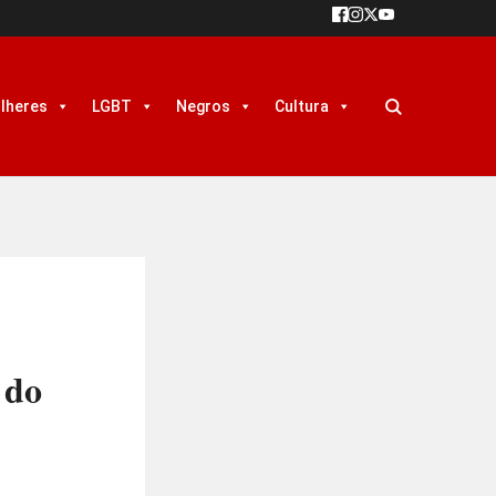
lheres
LGBT
Negros
Cultura
 do