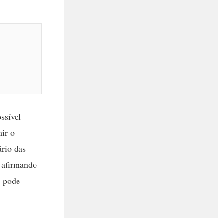
ssível
ir o
ário das
 afirmando
A pode