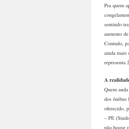
Pra quem ap
congelament
sentindo tr
aumento de 
Contudo, pa
ainda mais 
representa
A realidade
Quem anda d
dos ônibus 
oferecido, 
– PE (Sindi
não houve r