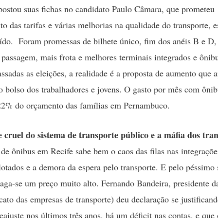
ostou suas fichas no candidato Paulo Câmara, que prometeu
o das tarifas e várias melhorias na qualidade do transporte, e
aído. Foram promessas de bilhete único, fim dos anéis B e D
passagem, mais frota e melhores terminais integrados e ônibu
ssadas as eleições, a realidade é a proposta de aumento que a
o bolso dos trabalhadores e jovens. O gasto por mês com ônib
 22% do orçamento das famílias em Pernambuco.
 cruel do sistema de transporte público e a máfia dos tra
e ônibus em Recife sabe bem o caos das filas nas integrações
lotados e a demora da espera pelo transporte. E pelo péssimo 
paga-se um preço muito alto. Fernando Bandeira, president
cato das empresas de transporte) deu declaração se justifica
eajuste nos últimos três anos, há um déficit nas contas, e qu