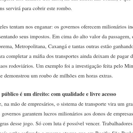
ns servirá para cobrir este rombo.
eles tentam nos enganar: os governos oferecem milionários in
sentando seus impostos. Em cima do alto valor da passagem,
ema, Metropolitana, Caxangá e tantas outras estão ganhando
ara completar a máfia dos transportes ainda deixam de pagar d
s aos rodoviários. Um exemplo foi a investigação feita pelo Min
e demonstrou um roubo de milhões em horas extras.
 público é um direito: com qualidade e livre acesso
e, na mão de empresários, o sistema de transporte vira um gr
 governos garantem lucros milionários aos donos de empresas
gras desse jogo. Só com luta é possível vencer. Trabalhadores
país estão sofrendo o mesmo ataque que em Recife: São Paulo