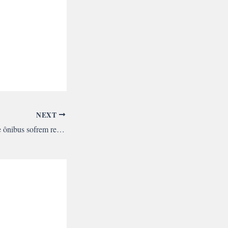
NEXT
Assalto: passagens de ônibus sofrem reajustes em várias capitais