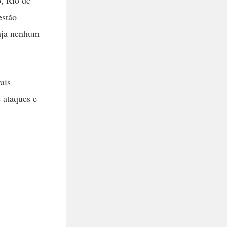
estão
haja nenhum
ais
 ataques e