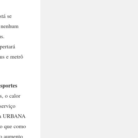
stá se
, nenhum
s.
pertará
us e metrô
nsportes
, o calor
serviço
e da URBANA
ndo que como
e o aumento