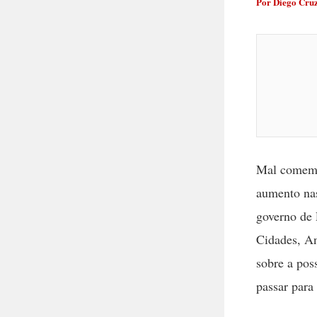
Por
Diego Cru
Mal comemo
aumento na
governo de 
Cidades, An
sobre a pos
passar para