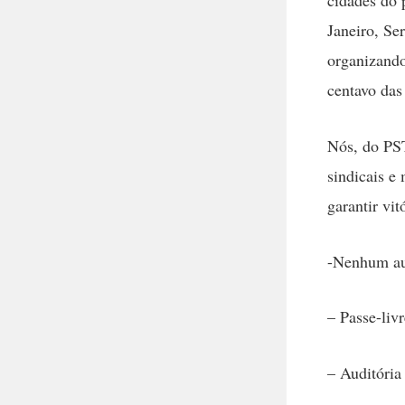
Janeiro, Se
organizando
centavo das
Nós, do PST
sindicais e
garantir vit
-Nenhum au
– Passe-liv
– Auditória