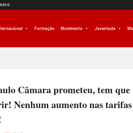
NOSCO
nternacional
Formação
Movimento
Juventude
Mu
aulo Câmara prometeu, tem que
ir! Nenhum aumento nas tarifas
!