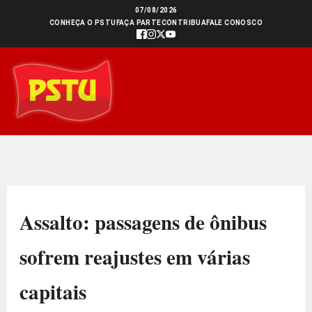
Ir
07/08/2026
CONHEÇA O PSTU
FAÇA PARTE
CONTRIBUA
FALE CONOSCO
para
o
conteúdo
Assalto: passagens de ônibus
sofrem reajustes em várias
capitais