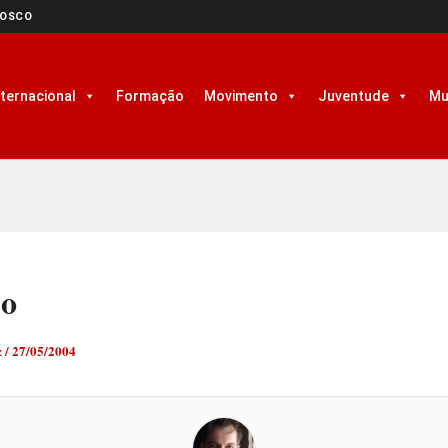
NOSCO
nternacional
Formação
Movimento
Juventude
Mu
do
z
/
27/05/2004