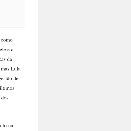
o como
ele e a
cas da
, mas Lula
gestão de
últimos
 dos
ento na