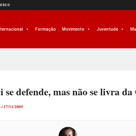
NOSCO
nternacional
Formação
Movimento
Juventude
Mu
i se defende, mas não se livra da
z
/
17/11/2005