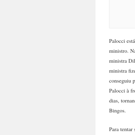
Palocci est
ministro. N
ministra Di
ministra fi
conseguiu p
Palocci à f
dias, torna
Bingos.
Para tentar