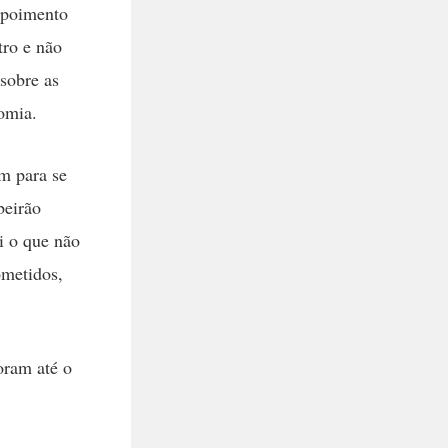
epoimento
tro e não
sobre as
omia.
m para se
beirão
ei o que não
ometidos,
oram até o