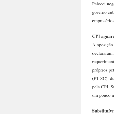
Palocci neg
governo cub
empresários
CPI aguard
A oposição 
declararam,
requeriment
próprios pe
(PT-SC), du
pela CPI. S
um pouco ma
Substituíve