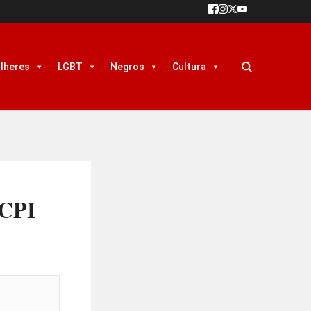
lheres
LGBT
Negros
Cultura
 CPI