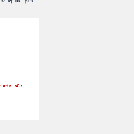
Ato repudia manobra de deputada para evitar cassação de Zé Dirceu
tários são