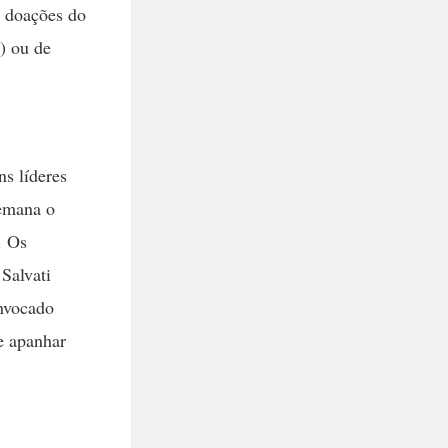
r doações do
) ou de
ns líderes
semana o
. Os
Salvati
onvocado
e apanhar