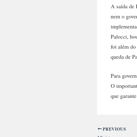
A saída de 
nem o gover
implementad
Palocci, ho
foi além do
queda de Pa
Para govern
O important
que garante
PREVIOUS