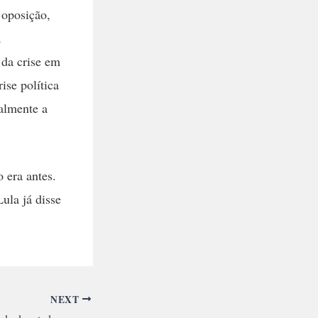
 oposição,
a
 da crise em
ise política
ualmente a
 era antes.
ula já disse
NEXT