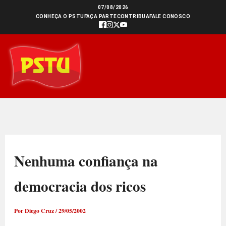
Ir
07/08/2026
CONHEÇA O PSTU
FAÇA PARTE
CONTRIBUA
FALE CONOSCO
para
o
conteúdo
Nenhuma confiança na
democracia dos ricos
Por
Diego Cruz
/
29/05/2002