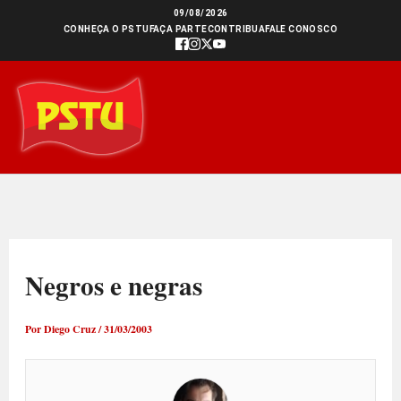
Ir
09/08/2026
CONHEÇA O PSTU
FAÇA PARTE
CONTRIBUA
FALE CONOSCO
para
o
conteúdo
Negros e negras
Por
Diego Cruz
/
31/03/2003