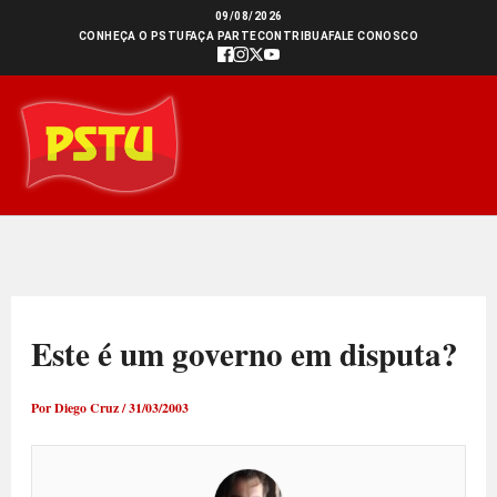
Ir
09/08/2026
CONHEÇA O PSTU
FAÇA PARTE
CONTRIBUA
FALE CONOSCO
para
o
conteúdo
Este é um governo em disputa?
Por
Diego Cruz
/
31/03/2003