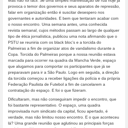
Mas não foi fácil. Se uma simples manifestação de rua hoje já
provoca o temor dos governos e seus aparatos de repressão,
falar em organização então é suscitar desespero nos
governantes e autoridades. E bem que tentaram acabar com
o nosso encontro. Uma semana antes, uma conhecida
revista semanal, cujos métodos passam ao largo de qualquer
tipo de ética jornalística, publicou uma nota afirmando que o
PSTU se reuniria com os black bloc’s e a torcida do
Palmeiras a fim de organizar atos de vandalismo durante a
Copa. Torcida do Palmeiras porque a nossa reunião estava
marcada para ocorrer na quadra da Mancha Verde, espaço
que alugamos para comportar os participantes que já se
preparavam para ir a São Paulo. Logo em seguida, a direção
da torcida começou a receber ligações da polícia e da própria
Federação Paulista de Futebol a fim de cancelarem a
contratação do espaço. E foi o que fizeram.
Dificultaram, mas não conseguiram impedir o encontro, que
foi bastante representativo. O espaço, uma quadra
improvisada num sindicato da capital, ficou apertado, é
verdade, mas não limitou nosso encontro. E o que aconteceu
lá? Uma grande reunião que aglutinou as principais forças