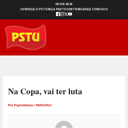
Ir
08/08/2026
CONHEÇA O PSTU
FAÇA PARTE
CONTRIBUA
FALE CONOSCO
para
o
conteúdo
Na Copa, vai ter luta
Por
PopSolutions
/
08/04/2014