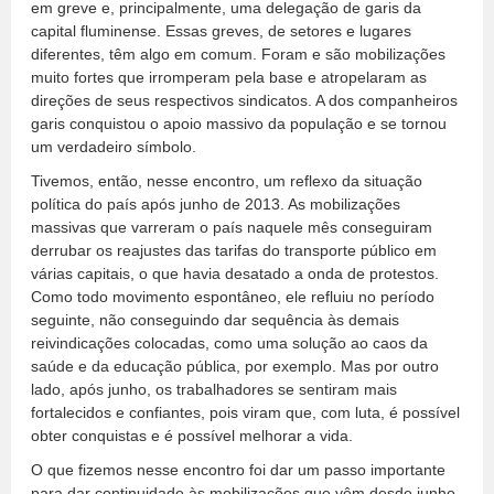
em greve e, principalmente, uma delegação de garis da
capital fluminense. Essas greves, de setores e lugares
diferentes, têm algo em comum. Foram e são mobilizações
muito fortes que irromperam pela base e atropelaram as
direções de seus respectivos sindicatos. A dos companheiros
garis conquistou o apoio massivo da população e se tornou
um verdadeiro símbolo.
Tivemos, então, nesse encontro, um reflexo da situação
política do país após junho de 2013. As mobilizações
massivas que varreram o país naquele mês conseguiram
derrubar os reajustes das tarifas do transporte público em
várias capitais, o que havia desatado a onda de protestos.
Como todo movimento espontâneo, ele refluiu no período
seguinte, não conseguindo dar sequência às demais
reivindicações colocadas, como uma solução ao caos da
saúde e da educação pública, por exemplo. Mas por outro
lado, após junho, os trabalhadores se sentiram mais
fortalecidos e confiantes, pois viram que, com luta, é possível
obter conquistas e é possível melhorar a vida.
O que fizemos nesse encontro foi dar um passo importante
para dar continuidade às mobilizações que vêm desde junho.