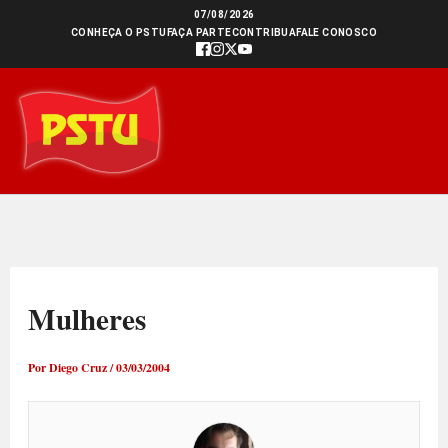
Ir
07/08/2026
CONHEÇA O PSTU
FAÇA PARTE
CONTRIBUA
FALE CONOSCO
para
o
conteúdo
Mulheres
Por
Diego Cruz
/
03/03/2004