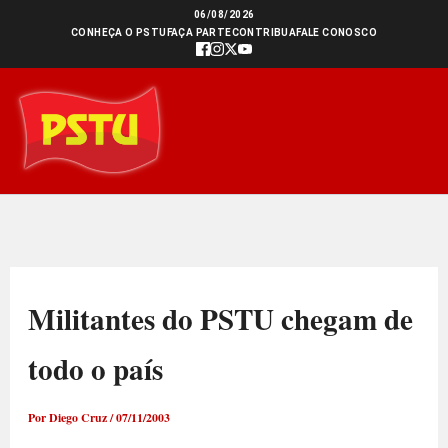
Ir
06/08/2026
CONHEÇA O PSTU
FAÇA PARTE
CONTRIBUA
FALE CONOSCO
para
o
conteúdo
Militantes do PSTU chegam de
todo o país
Por
Diego Cruz
/
07/11/2003