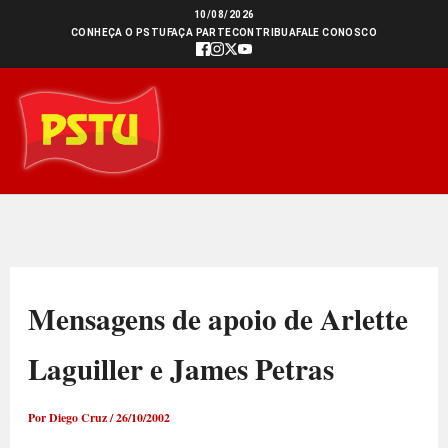
Ir
10/08/2026
CONHEÇA O PSTU
FAÇA PARTE
CONTRIBUA
FALE CONOSCO
para
o
conteúdo
Mensagens de apoio de Arlette
Laguiller e James Petras
Por
Diego Cruz
/
26/10/2002