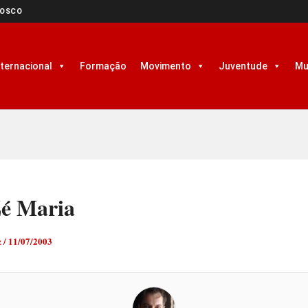
NOSCO
nternacional
Formação
Movimento
Juventude
Mu
Zé Maria
z
/
11/07/2003