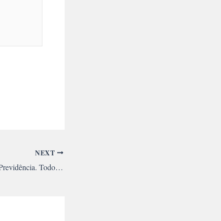
NEXT
Abaixo a reforma da Previdência. Todo apoio à greve dos servidores