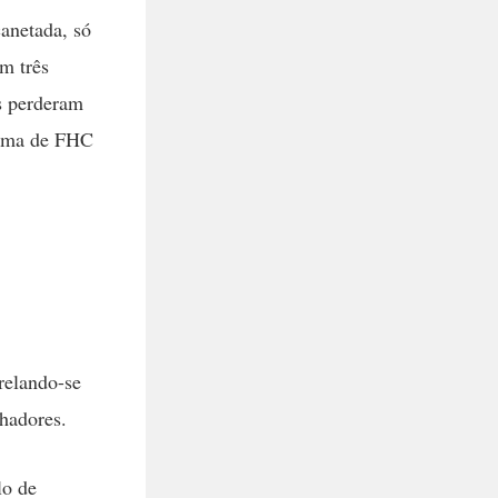
anetada, só
m três
os perderam
orma de FHC
relando-se
lhadores.
lo de