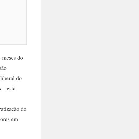
is meses do
são
liberal do
 – está
vatização do
dores em