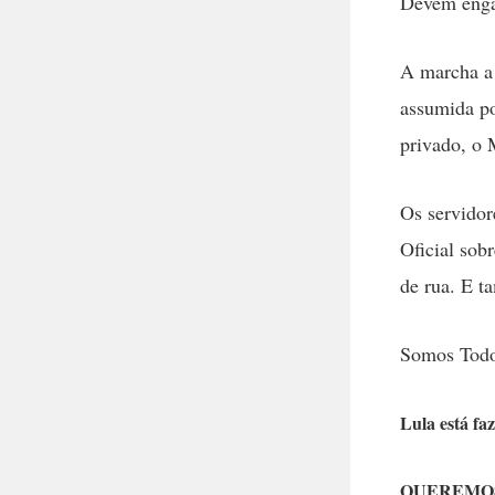
Devem engaj
A marcha a 
assumida po
privado, o 
Os servidor
Oficial sob
de rua. E t
Somos Todos
Lula está fa
QUEREMOS