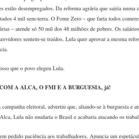
es estão desempregados. Da reforma agrária que sairia numa c
tados 4 mil sem-terra. O Fome Zero – que faria todos comere
iárias – atende só 50 mil dos 48 milhões de pobres. Os salári
ervidores sentem-se traídos. Lula quer aprovar a mesma ref
cia.
 isso que o povo elegeu Lula.
OM A ALCA, O FMI E A BURGUESIA, já!
campanha eleitoral, advertiu que, aliando-se à burguesia e at
Alca, Lula não mudaria o Brasil e acabaria atacando os traba
em pedido paciência aos trabalhadores. Anuncia um espetácu