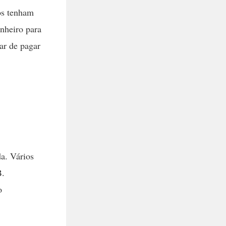
ios tenham
inheiro para
ar de pagar
da. Vários
B.
o