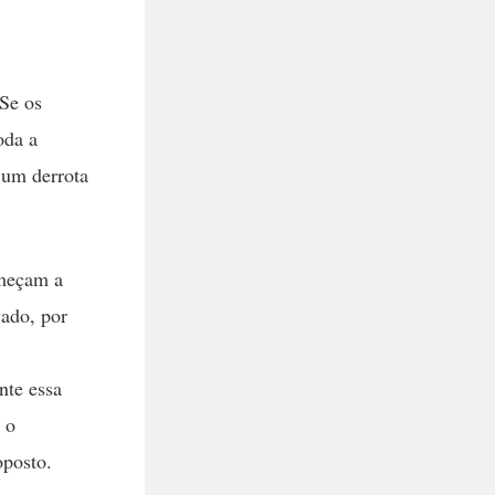
 Se os
oda a
 um derrota
omeçam a
vado, por
nte essa
 o
oposto.