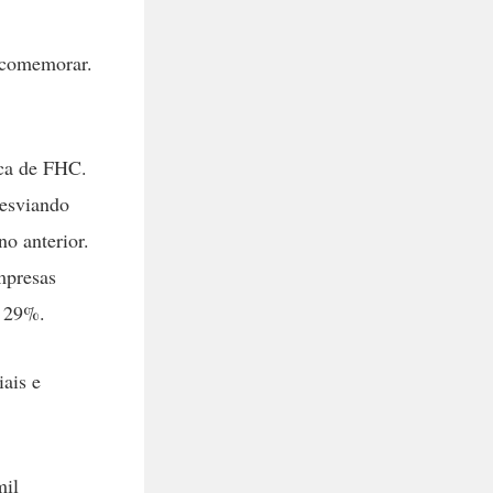
 comemorar.
ica de FHC.
desviando
no anterior.
mpresas
e 29%.
iais e
mil