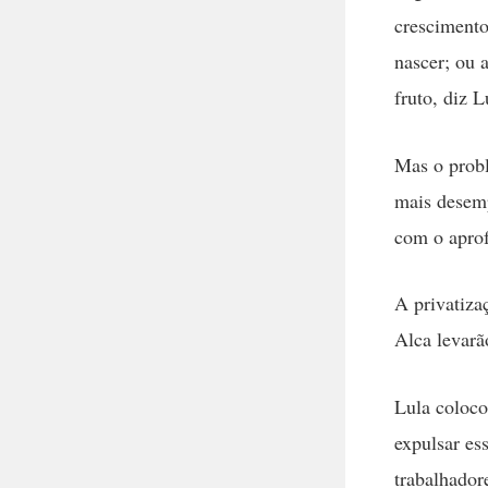
crescimento
nascer; ou 
fruto, diz L
Mas o probl
mais desem
com o aprof
A privatiza
Alca levarã
Lula coloco
expulsar es
trabalhador