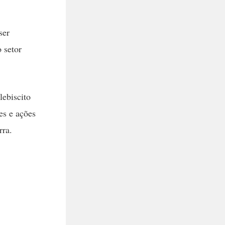
ser
 setor
lebiscito
es e ações
rra.