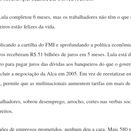
Lula completou 6 meses, mas os trabalhadores não têm o que
iros estão felizes da vida.
plicando a cartilha do FMI e aprofundando a política econôm
os receberam R$ 51 bilhões de juros em 5 meses. Lula está 
ro para pagar juros das dívidas aos banqueiros do que o gover
cluir a negociação da Alca em 2005. Em vez de reestatizar e
s, permite que as multinacionais aumentem tarifas em mais d
balhadores, sobrou desemprego, arrocho, cortes nas verbas soc
reitos.
hões de empregos prometidos, nenhum deu a cara. Mais 580 