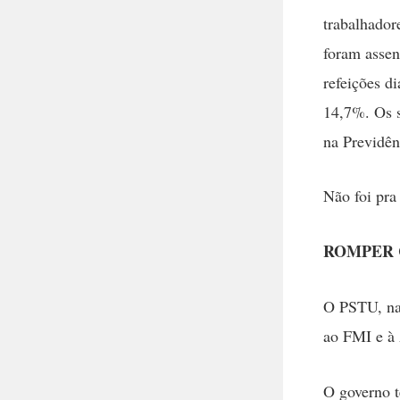
trabalhador
foram assen
refeições d
14,7%. Os s
na Previdên
Não foi pra
ROMPER C
O PSTU, na 
ao FMI e à 
O governo t