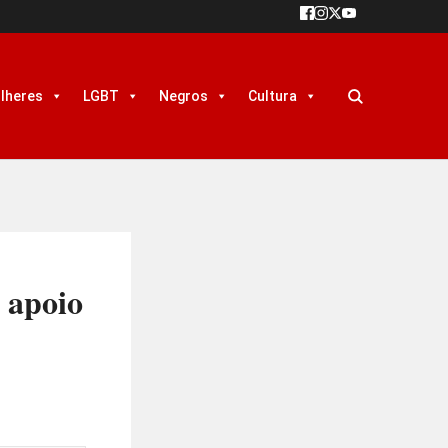
lheres
LGBT
Negros
Cultura
 apoio