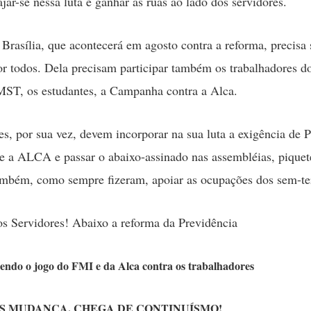
ar-se nessa luta e ganhar as ruas ao lado dos servidores.
Brasília, que acontecerá em agosto contra a reforma, precisa 
r todos. Dela precisam participar também os trabalhadores do
MST, os estudantes, a Campanha contra a Alca.
es, por sua vez, devem incorporar na sua luta a exigência de P
re a ALCA e passar o abaixo-assinado nas assembléias, piquet
ambém, como sempre fizeram, apoiar as ocupações dos sem-te
 Servidores! Abaixo a reforma da Previdência
zendo o jogo do FMI e da Alca contra os trabalhadores
 MUDANÇA. CHEGA DE CONTINUÍSMO!