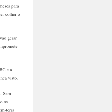
meses para
der colher o
vão gerar
ompromete
 BC e a
nca visto.
s. Sem
do os
em-terra