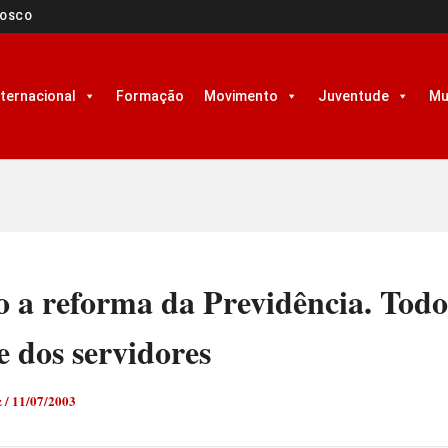
NOSCO
nternacional
Formação
Movimento
Juventude
Mu
o a reforma da Previdência. Todo
e dos servidores
z
/
11/07/2003