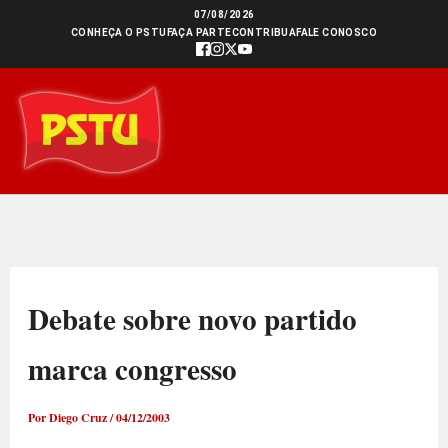
Ir
07/08/2026
CONHEÇA O PSTU
FAÇA PARTE
CONTRIBUA
FALE CONOSCO
para
o
conteúdo
Debate sobre novo partido
marca congresso
Por
Diego Cruz
/
04/12/2003