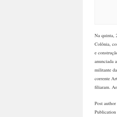
Na quinta, 
Colônia, c
e construçã
anunciada a
militante d
corrente Ar
filiaram. A
Post author
Publication