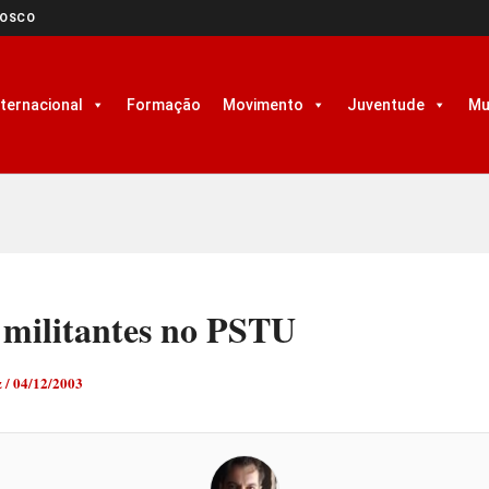
NOSCO
nternacional
Formação
Movimento
Juventude
Mu
 militantes no PSTU
z
/
04/12/2003