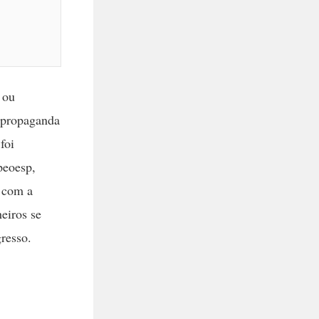
 ou
e propaganda
foi
peoesp,
 com a
eiros se
resso.