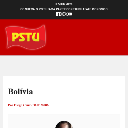
Ir
07/08/2026
CONHEÇA O PSTU
FAÇA PARTE
CONTRIBUA
FALE CONOSCO
para
o
conteúdo
Bolívia
Por
Diego Cruz
/
31/01/2006