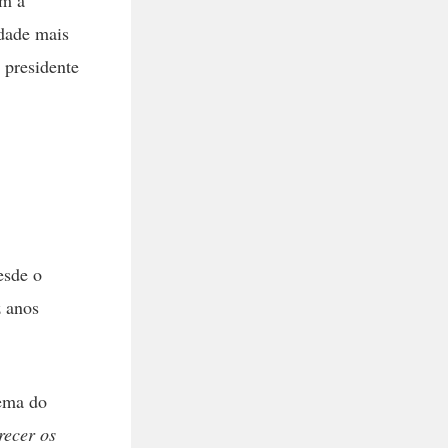
edade mais
 presidente
esde o
z anos
lema do
recer os