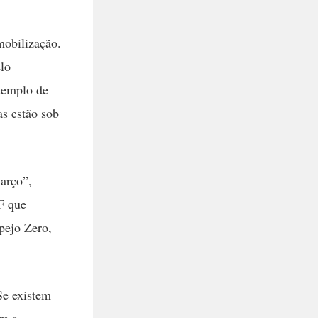
mobilização.
lo
xemplo de
as estão sob
março”,
TF que
pejo Zero,
Se existem
om a