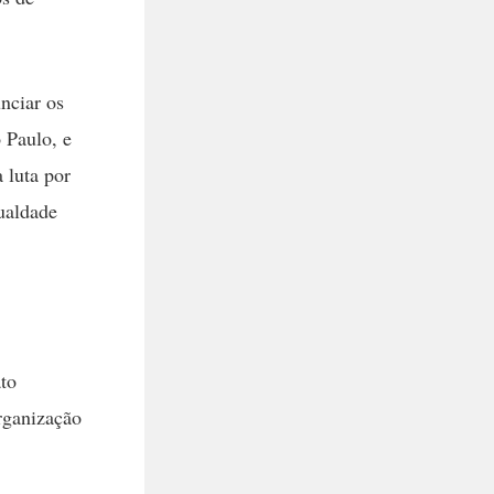
nciar os
 Paulo, e
 luta por
gualdade
to
rganização