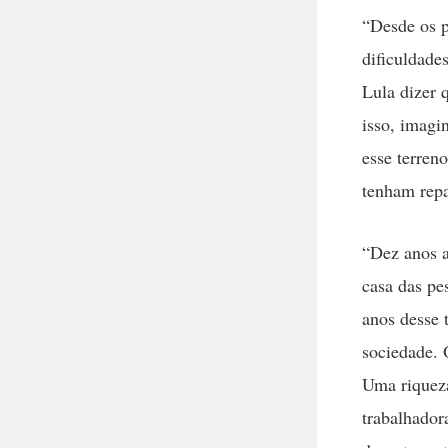
“Desde os p
dificuldade
Lula dizer 
isso, imagi
esse terren
tenham repa
“Dez anos a
casa das pe
anos desse 
sociedade. 
Uma riqueza
trabalhador