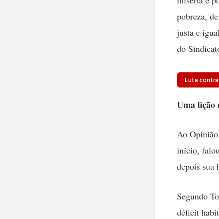
pobreza, de
justa e igu
do Sindicat
Luta contra
Uma lição d
Ao
Opinião 
início, fal
depois sua h
Segundo Ton
déficit habi