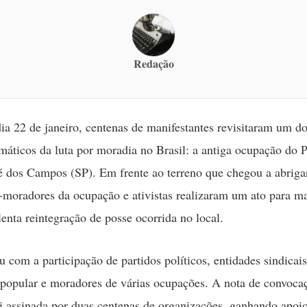
Redação
ia 22 de janeiro, centenas de manifestantes revisitaram um do
áticos da luta por moradia no Brasil: a antiga ocupação do P
 dos Campos (SP). Em frente ao terreno que chegou a abriga
x-moradores da ocupação e ativistas realizaram um ato para m
lenta reintegração de posse ocorrida no local.
u com a participação de partidos políticos, entidades sindicais
opular e moradores de várias ocupações. A nota de convoca
oi assinada por duas centenas de organizações, ganhando apoi