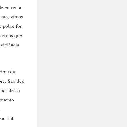
e enfrentar
mente, vimos
e pobre for
ueremos que
 violência
 cima da
bre. São dez
unas dessa
momento.
e
sua fala