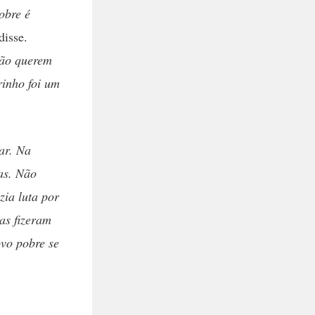
obre é
 disse.
não querem
rinho foi um
ar. Na
as. Não
zia luta por
as fizeram
ovo pobre se