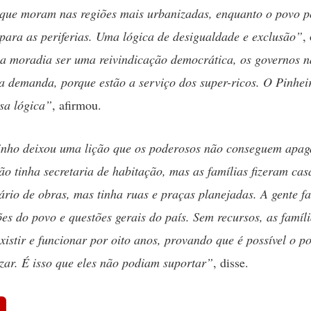
 que moram nas regiões mais urbanizadas, enquanto o povo p
ara as periferias. Uma lógica de desigualdade e exclusão”
,
a moradia ser uma reivindicação democrática, os governos 
sa demanda, porque estão a serviço dos super-ricos. O Pinhei
ssa lógica”
, afirmou.
inho deixou uma lição que os poderosos não conseguem apag
o tinha secretaria de habitação, mas as famílias fizeram cas
tário de obras, mas tinha ruas e praças planejadas. A gente fa
ões do povo e questões gerais do país. Sem recursos, as famíli
xistir e funcionar por oito anos, provando que é possível o p
zar. É isso que eles não podiam suportar”
, disse.