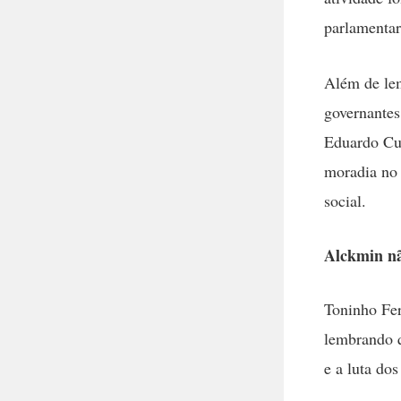
parlamentare
Além de lem
governantes
Eduardo Cur
moradia no 
social.
Alckmin nã
Toninho Fer
lembrando q
e a luta do