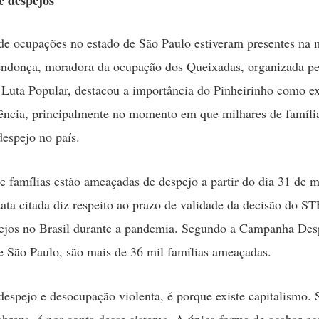
 despejos
e ocupações no estado de São Paulo estiveram presentes na 
ndonça, moradora da ocupação dos Queixadas, organizada pe
uta Popular, destacou a importância do Pinheirinho como e
stência, principalmente no momento em que milhares de famíli
espejo no país.
e famílias estão ameaçadas de despejo a partir do dia 31 de 
data citada diz respeito ao prazo de validade da decisão do S
ejos no Brasil durante a pandemia. Segundo a Campanha Des
e São Paulo, são mais de 36 mil famílias ameaçadas.
despejo e desocupação violenta, é porque existe capitalismo. 
obreza, é por conta desse sistema. A única forma de acabar c