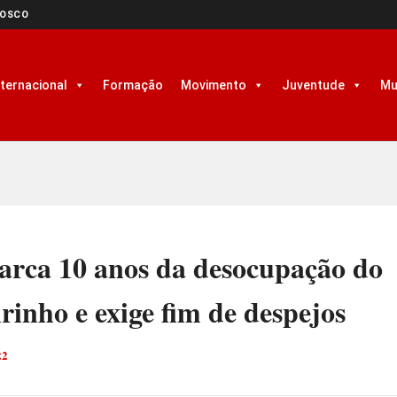
NOSCO
nternacional
Formação
Movimento
Juventude
Mu
arca 10 anos da desocupação do
rinho e exige fim de despejos
22