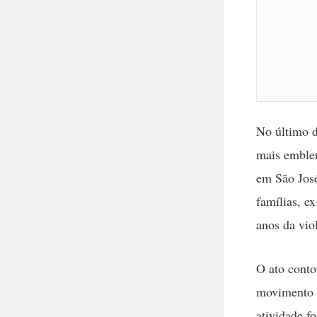
No último d
mais emblem
em São José
famílias, e
anos da vio
O ato conto
movimento p
atividade f