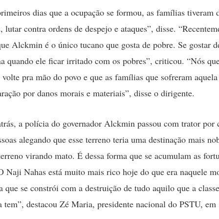
rimeiros dias que a ocupação se formou, as famílias tiveram d
s, lutar contra ordens de despejo e ataques”, disse. “Recente
que Alckmin é o único tucano que gosta de pobre. Se gostar d
na quando ele ficar irritado com os pobres”, criticou. “Nós q
o volte pra mão do povo e que as famílias que sofreram aquela
ração por danos morais e materiais”, disse o dirigente.
trás, a polícia do governador Alckmin passou com trator por
ssoas alegando que esse terreno teria uma destinação mais no
terreno virando mato. É dessa forma que se acumulam as fort
O Naji Nahas está muito mais rico hoje do que era naquele 
 que se constrói com a destruição de tudo aquilo que a class
a tem”, destacou Zé Maria, presidente nacional do PSTU, em 