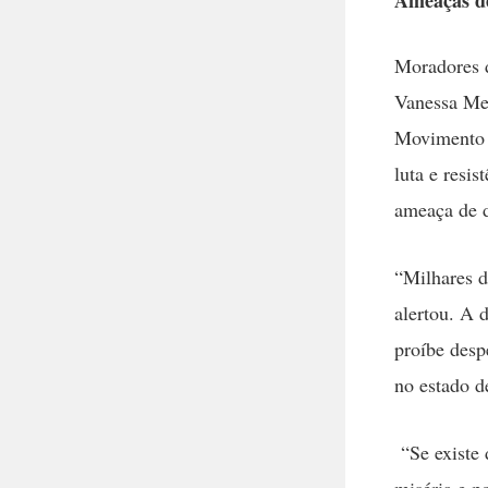
Ameaças de
Moradores d
Vanessa Me
Movimento L
luta e resi
ameaça de d
“Milhares d
alertou. A 
proíbe desp
no estado d
“Se existe 
miséria e p