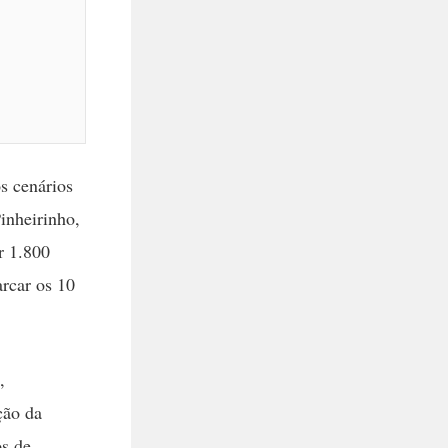
s cenários
inheirinho,
r 1.800
arcar os 10
,
ção da
os de