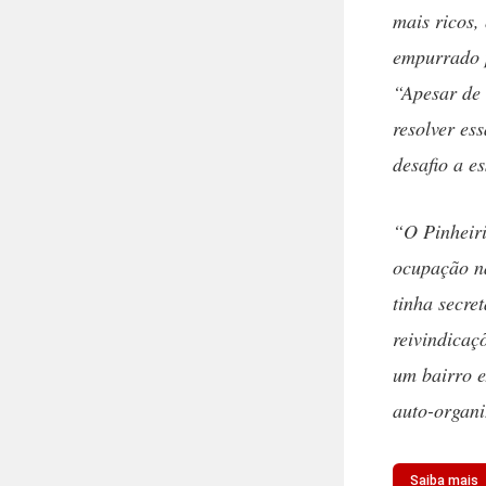
mais ricos,
empurrado p
“Apesar de 
resolver es
desafio a e
“O Pinheir
ocupação nã
tinha secre
reivindicaç
um bairro e
auto-organi
Saiba mais