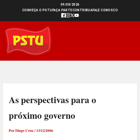
Ir
09/08/2026
CONHEÇA O PSTU
FAÇA PARTE
CONTRIBUA
FALE CONOSCO
para
o
conteúdo
As perspectivas para o
próximo governo
Por
Diego Cruz
/
13/12/2006