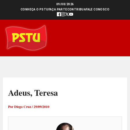
Ir
09/08/2026
CONHEÇA O PSTU
FAÇA PARTE
CONTRIBUA
FALE CONOSCO
para
o
conteúdo
Adeus, Teresa
Por
Diego Cruz
/
29/09/2010