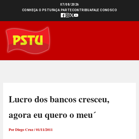
Ir
07/08/2026
CONHEÇA O PSTU
FAÇA PARTE
CONTRIBUA
FALE CONOSCO
para
o
conteúdo
Lucro dos bancos cresceu,
agora eu quero o meu´
Por
Diego Cruz
/
01/11/2011