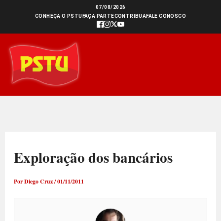
Ir
07/08/2026
CONHEÇA O PSTU
FAÇA PARTE
CONTRIBUA
FALE CONOSCO
para
o
conteúdo
Exploração dos bancários
Por
Diego Cruz
/
01/11/2011