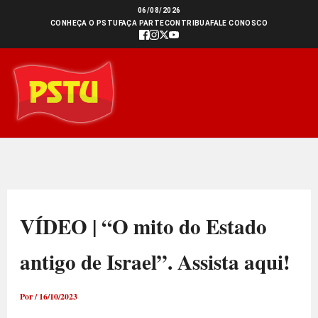
Ir
06/08/2026
CONHEÇA O PSTU
FAÇA PARTE
CONTRIBUA
FALE CONOSCO
para
o
conteúdo
VÍDEO | “O mito do Estado
antigo de Israel”. Assista aqui!
Por
/
16/10/2023